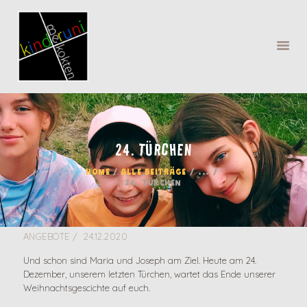
24. TÜRCHEN
MENÜ
HOME
ALLE BEITRÄGE
...
24. TÜRCHEN
ANGEBOTE
24.12.2020
Und schon sind Maria und Joseph am Ziel. Heute am 24.
Dezember, unserem letzten Türchen, wartet das Ende unserer
Weihnachtsgescichte auf euch.