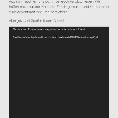
Auch wir möchten uns damit bei euch verabschieden. Wir
hoffen euch hat der Kalender Feude gemacht und wir konnten
eure Adventszeit dadurch bereichern.
Aber jetzt viel Spaß mit dem Video!
Video-
Media error: Format(s) not supported or source(s) not found
Player
Datei herunterladen: http://www.kinderuni.ro/wp-content/uploads/2020/12/Neues-Video.mp4?_=1